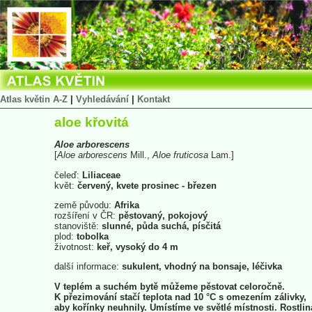
Atlas květin A-Z
|
Vyhledávání
|
Kontakt
aloe křovitá
Aloe
arborescens
[
Aloe
arborescens
Mill.,
Aloe
fruticosa
Lam.]
čeleď:
Liliaceae
květ:
červený, kvete prosinec - březen
země původu:
Afrika
rozšíření v ČR:
pěstovaný, pokojový
stanoviště:
slunné, půda suchá, písčitá
plod:
tobolka
životnost:
keř, vysoký do 4 m
další informace:
sukulent, vhodný na bonsaje, léčivka
V teplém a suchém bytě můžeme pěstovat celoročně.
K přezimování stačí teplota nad 10 °C s omezením zálivky,
aby kořínky neuhnily. Umístíme ve světlé místnosti. Rostlin