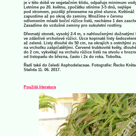
je v této době ve vegetačním klidu, odpařuje minimum vody
Letníme po 20. květnu, zpočátku stíníme 3-5 dnů, nejlépe
pod stromem, později přeneseme na plné slunce. Květináč
zapustíme až po okraj do zeminy. Množíme v červnu
odlomením mladé boční růžice listů, necháme 1 den zasch
Zasadíme do vzdušné zeminy pro sukuletní rostliny.
Dřevnatý stonek, vysoký 2-4 m, s nahloučenými dužnatými l
ve zdánlivé vrcholové růžici. Úzce kopinaté listy šedozelen
až zelené. Listy dlouhé do 50 cm, na okrajích s ostnitými z
na vrcholku zašpičatělými. Červené trubkovité květy, dlouh
do 2 cm, vykvétají na vrcholu růžice listů na stvolu v hrozn
od listopadu do března, často i 2x do roka. Tobolka.
Řadí také do čeledi Asphodelaceae. Fotografie: Řecko Kréta
Stalida 11. 06. 2017.
Použitá literatura