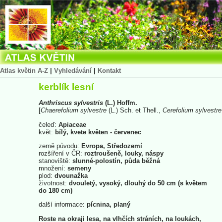
Atlas květin A-Z
|
Vyhledávání
|
Kontakt
kerblík lesní
Anthriscus
sylvestris
(L.) Hoffm.
[
Chaerefolium
sylvestre
(L.) Sch. et Thell.,
Cerefolium
sylvestre
čeleď:
Apiaceae
květ:
bílý, kvete květen - červenec
země původu:
Evropa, Středozemí
rozšíření v ČR:
roztroušeně, louky, náspy
stanoviště:
slunné-polostín, půda běžná
množení:
semeny
plod:
dvounažka
životnost:
dvouletý, vysoký, dlouhý do 50 cm (s květem
do 180 cm)
další informace:
pícnina, planý
Roste na okraji lesa, na vlhčích stráních, na loukách,