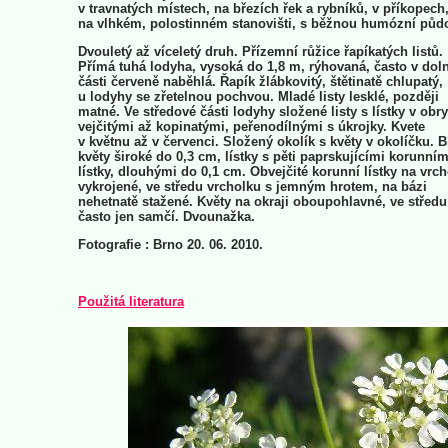
v travnatých místech, na březích řek a rybníků, v příkopech
na vlhkém, polostinném stanovišti, s běžnou humózní půd
Dvouletý až víceletý druh. Přízemní růžice řapíkatých listů.
Přímá tuhá lodyha, vysoká do 1,8 m, rýhovaná, často v doln
části červeně naběhlá. Řapík žlábkovitý, štětinatě chlupatý,
u lodyhy se zřetelnou pochvou. Mladé listy lesklé, později
matné. Ve středové části lodyhy složené listy s lístky v obr
vejčitými až kopinatými, peřenodílnými s úkrojky. Kvete
v květnu až v červenci. Složený okolík s květy v okolíčku. B
květy široké do 0,3 cm, lístky s pěti paprskujícími korunním
lístky, dlouhými do 0,1 cm. Obvejčité korunní lístky na vrc
vykrojené, ve středu vrcholku s jemným hrotem, na bázi
nehetnatě stažené. Květy na okraji oboupohlavné, ve středu
často jen samčí. Dvounažka.
Fotografie : Brno 20. 06. 2010.
Použitá literatura