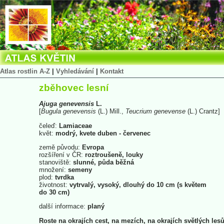
Atlas rostlin A-Z
|
Vyhledávání
|
Kontakt
zběhovec lesní
Ajuga
genevensis
L.
[
Bugula
genevensis
(L.) Mill.,
Teucrium
genevense
(L.) Crantz]
čeleď:
Lamiaceae
květ:
modrý, kvete duben - červenec
země původu:
Evropa
rozšíření v ČR:
roztroušeně, louky
stanoviště:
slunné, půda běžná
množení:
semeny
plod:
tvrdka
životnost:
vytrvalý, vysoký, dlouhý do 10 cm (s květem
do 30 cm)
další informace:
planý
Roste na okrajích cest, na mezích, na okrajích světlých lesů