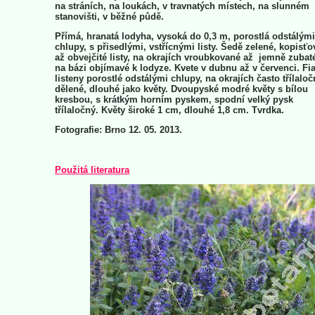
na stráních, na loukách, v travnatých místech, na slunném
stanovišti, v běžné půdě.
Přímá, hranatá lodyha, vysoká do 0,3 m, porostlá odstálými
chlupy, s přisedlými, vstřícnými listy. Šedě zelené, kopisťo
až obvejčité listy, na okrajích vroubkované až jemně zubat
na bázi objímavé k lodyze. Kvete v dubnu až v červenci. Fi
listeny porostlé odstálými chlupy, na okrajích často třílaloč
dělené, dlouhé jako květy. Dvoupyské modré květy s bílou
kresbou, s krátkým horním pyskem, spodní velký pysk
třílaločný. Květy široké 1 cm, dlouhé 1,8 cm. Tvrdka.
Fotografie: Brno 12. 05. 2013.
Použitá literatura