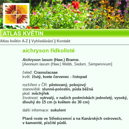
Atlas květin A-Z
|
Vyhledávání
|
Kontakt
aichryson řídkolisté
Aichryson
laxum
(Haw.) Bramw.
[
Aeonium
laxum
(Haw.) Webb,
Sedum
,
Sempervivum
]
čeleď:
Crassulaceae
květ:
žlutý, kvete červenec - listopad
rozšíření v ČR:
pěstovaný, pokojový
stanoviště:
slunné-polostín, půda běžná
plod:
měchýřek
životnost:
vytrvalý, v našich podmínkách jednoletý, vysoký,
dlouhý do 15 cm (s květem do 30 cm)
další informace:
sukulent
Planě roste ve Středozemní a na Kanárských ostrovech,
v kamenité, písčité půdě.