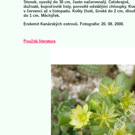
Stonek, vysoký do 30 cm, často načervenalý. Celokrajné,
dužnaté, kopisťovité listy, porostlé odstálými chloupky. Kve
v červenci až v listopadu. Květy žluté, široké do 2 cm, dlou
do 1 cm. Měchýřek.
Endemit Kanárských ostrovů. Fotografie: 20. 08. 2000.
Použitá literatura