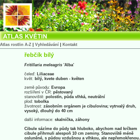
Atlas rostlin A-Z
|
Vyhledávání
|
Kontakt
řebčík bílý
Fritillaria
meleagris
'Alba'
čeleď:
Liliaceae
květ:
bílý, kvete duben - květen
země původu:
Evropa
rozšíření v ČR:
pěstovaný
stanoviště:
polostín, půda vlhká, neutrální
plod:
tobolka
životnost:
zásobním orgánem je cibulovina; vytrvalý druh,
vysoký, dlouhý do 40 cm
další informace:
skalnička, záhony
Cibule sázíme do půdy tak hluboko, abychom nad krčkem
cibule přihrnuli alespoň 10 cm zeminy. Stanoviště méně
osluněné, s půdou vzdušnou a vlhkou, ale nepřemokřenou.