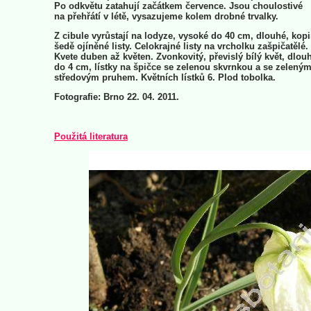
Po odkvětu zatahují začátkem července. Jsou choulostivé
na přehřátí v létě, vysazujeme kolem drobné trvalky.
Z cibule vyrůstají na lodyze, vysoké do 40 cm, dlouhé, kopi
šedě ojíněné listy. Celokrajné listy na vrcholku zašpičatělé.
Kvete duben až květen. Zvonkovitý, převislý bílý květ, dlou
do 4 cm, lístky na špičce se zelenou skvrnkou a se zelený
středovým pruhem. Květních lístků 6. Plod tobolka.
Fotografie: Brno 22. 04. 2011.
Použitá literatura