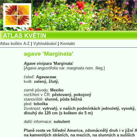
Atlas květin A-Z
|
Vyhledávání
|
Kontakt
agave 'Marginata'
Agave
vivipara
'Marginata'
[
Agave
angustifolia
var.
marginata
nom. illeg.]
čeleď:
Agavaceae
květ:
zelený, žlutý,
země původu:
Mexiko
rozšíření v ČR:
pěstovaný, pokojový
stanoviště:
slunné, půda běžná
plod:
tobolka
životnost:
vytrvalý, v našich podmínkách jednoletý, vysoký,
dlouhý do 120 cm (s květem do 5 m)
další informace:
sukulent
Planě roste ve Střední Americe, zdomácnělý druh i v jižní A
na kamenitých stráních, na mezích, na slunných a sušších