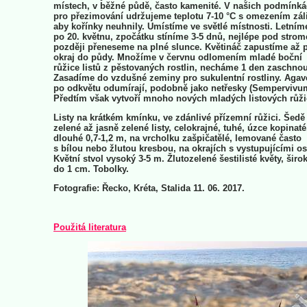
místech, v běžné půdě, často kamenité. V našich podmínk
pro přezimování udržujeme teplotu 7-10 °C s omezením zál
aby kořínky neuhnily. Umístíme ve světlé místnosti. Letním
po 20. květnu, zpočátku stíníme 3-5 dnů, nejlépe pod stro
později přeneseme na plné slunce. Květináč zapustíme až 
okraj do půdy. Množíme v červnu odlomením mladé boční
růžice listů z pěstovaných rostlin, necháme 1 den zaschnou
Zasadíme do vzdušné zeminy pro sukulentní rostliny. Agav
po odkvětu odumírají, podobně jako netřesky (Sempervivu
Předtím však vytvoří mnoho nových mladých listových růži
Listy na krátkém kmínku, ve zdánlivé přízemní růžici. Šedě
zelené až jasně zelené listy, celokrajné, tuhé, úzce kopinaté
dlouhé 0,7-1,2 m, na vrcholku zašpičatělé, lemované často
s bílou nebo žlutou kresbou, na okrajích s vystupujícími os
Květní stvol vysoký 3-5 m. Žlutozelené šestilisté květy, širo
do 1 cm. Tobolky.
Fotografie: Řecko, Kréta, Stalida 11. 06. 2017.
Použitá literatura