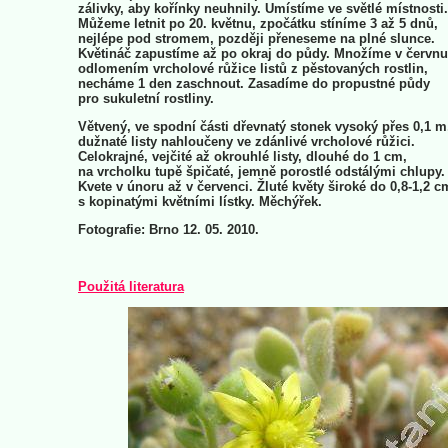
zálivky, aby kořínky neuhnily. Umístíme ve světlé místnosti.
Můžeme letnit po 20. květnu, zpočátku stíníme 3 až 5 dnů,
nejlépe pod stromem, později přeneseme na plné slunce.
Květináč zapustíme až po okraj do půdy. Množíme v červnu
odlomením vrcholové růžice listů z pěstovaných rostlin,
necháme 1 den zaschnout. Zasadíme do propustné půdy
pro sukuletní rostliny.
Větvený, ve spodní části dřevnatý stonek vysoký přes 0,1 m
dužnaté listy nahloučeny ve zdánlivé vrcholové růžici.
Celokrajné, vejčité až okrouhlé listy, dlouhé do 1 cm,
na vrcholku tupě špičaté, jemně porostlé odstálými chlupy.
Kvete v únoru až v červenci. Žluté květy široké do 0,8-1,2 c
s kopinatými květními lístky. Měchýřek.
Fotografie: Brno 12. 05. 2010.
Použitá literatura