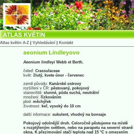
Atlas květin A-Z
|
Vyhledávání
|
Kontakt
aeonium Lindleyovo
Aeonium
lindleyi
Webb et Berth.
čeleď:
Crassulaceae
květ:
žlutý, kvete únor - červenec
země původu:
Kanárské ostrovy
rozšíření v ČR:
pěstovaný, pokojový
stanoviště:
slunné, půda suchá, neutrální
množení:
řízkováním
plod:
měchýřek
životnost:
keř, vysoký do 10 cm
další informace:
sukulent, vhodný na bonsaje
Pokojový odolnější druh. Celoročně pěstujeme na místě
s rozptýleným světlem, nebo na parapetu na severní straně
okna. K přezimování stačí teplota nad 15 °C s omezením