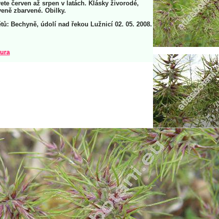
vete červen až srpen v latách. Klásky živorodé,
veně zbarvené. Obilky.
ětů: Bechyně, údolí nad řekou Lužnicí 02. 05. 2008.
tura