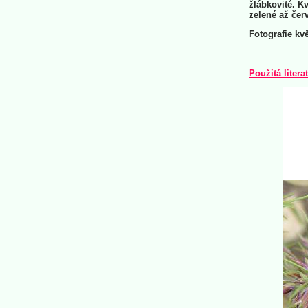
žlábkovité. K
zelené až čer
Fotografie kv
Použitá litera