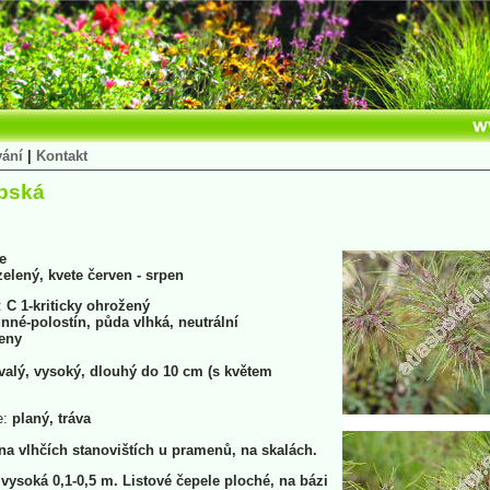
vání
|
Kontakt
lpská
e
 zelený, kvete červen - srpen
:
C 1-kriticky ohrožený
nné-polostín, půda vlhká, neutrální
eny
valý, vysoký, dlouhý do 10 cm (s květem
e:
planý, tráva
na vlhčích stanovištích u pramenů, na skalách.
 vysoká 0,1-0,5 m. Listové čepele ploché, na bázi