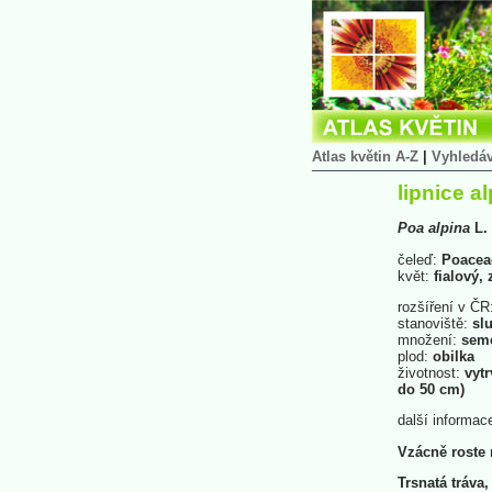
Atlas květin A-Z
|
Vyhledá
lipnice a
Poa
alpina
L.
čeleď:
Poacea
květ:
fialový,
rozšíření v ČR
stanoviště:
slu
množení:
sem
plod:
obilka
životnost:
vytr
do 50 cm)
další informac
Vzácně roste 
Trsnatá tráva,