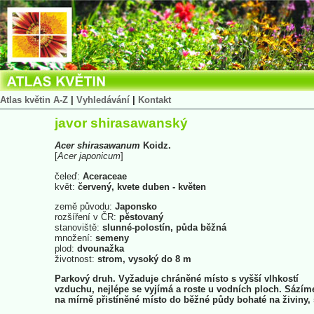
Atlas květin A-Z
|
Vyhledávání
|
Kontakt
javor shirasawanský
Acer
shirasawanum
Koidz.
[
Acer
japonicum
]
čeleď:
Aceraceae
květ:
červený, kvete duben - květen
země původu:
Japonsko
rozšíření v ČR:
pěstovaný
stanoviště:
slunné-polostín, půda běžná
množení:
semeny
plod:
dvounažka
životnost:
strom, vysoký do 8 m
Parkový druh. Vyžaduje chráněné místo s vyšší vlhkostí
vzduchu, nejlépe se vyjímá a roste u vodních ploch. Sázím
na mírně přistíněné místo do běžné půdy bohaté na živiny,