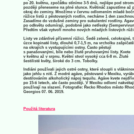
po 20. květnu, zpočátku stíníme 3-5 dnů, nejlépe pod stro
později přeneseme na plné slunce. Květináč zapustíme až 
okraj do zeminy. Množíme v červnu odlomením mladé boč
růžice listů z pěstovaných rostlin, necháme 1 den zaschnou
Zasadíme do vzdušné zeminy pro sukulentní rostliny. Agav
po odkvětu odumírají, podobně jako netřesky (Sempervivu
Předtím však vytvoří mnoho nových mladých listových růži
Listy ve zdánlivé přízemní růžici. Šedě zelené, celokrajné, 
úzce kopinaté listy, dlouhé 0,7-1,5 m, na vrcholku zašpičatě
na okrajích s vystupujícími ostny. Často pěstují
s panašovanými, bíle nebo žlutě pruhovanými listy. Kvete
v květnu až v srpnu. Květní stvol vysoký cca 6-8 m. Žluté
šestilisté květy, široké do 3 cm. Tobolky.
Indiáni používali jejich ostré ostny, které sloupli s vláknino
jako jehlu s nití. Z modré agáve, pěstované v Mexiku, vyráb
destilováním alkoholický nápoj tequilu. Agáve kvete nejdří
po 15-ti letech, ale často později. V Mexiku odlomí nakvétají
používají na slazení. Fotografie: Řecko Rhodos město Rhod
Georgios 07. 06. 2019.
Použitá literatura