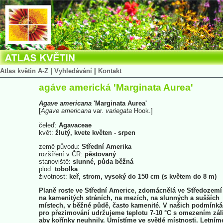
Atlas květin A-Z
|
Vyhledávání
|
Kontakt
agáve americká 'Marginata Aurea'
Agave
americana
'Marginata Aurea'
[
Agave
americana
var.
variegata
Hook.]
čeleď:
Agavaceae
květ:
žlutý, kvete květen - srpen
země původu:
Střední Amerika
rozšíření v ČR:
pěstovaný
stanoviště:
slunné, půda běžná
plod:
tobolka
životnost:
keř, strom, vysoký do 150 cm (s květem do 8 m)
Planě roste ve Střední Americe, zdomácnělá ve Středozemí
na kamenitých stráních, na mezích, na slunných a sušších
místech, v běžné půdě, často kamenité. V našich podmínk
pro přezimování udržujeme teplotu 7-10 °C s omezením zál
aby kořínky neuhnily. Umístíme ve světlé místnosti. Letním