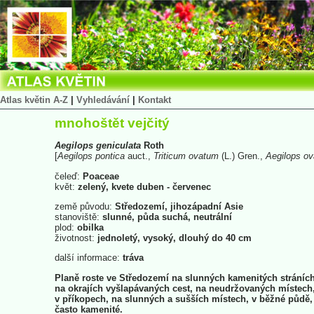
Atlas květin A-Z
|
Vyhledávání
|
Kontakt
mnohoštět vejčitý
Aegilops
geniculata
Roth
[
Aegilops
pontica
auct.,
Triticum
ovatum
(L.) Gren.,
Aegilops
ov
čeleď:
Poaceae
květ:
zelený, kvete duben - červenec
země původu:
Středozemí, jihozápadní Asie
stanoviště:
slunné, půda suchá, neutrální
plod:
obilka
životnost:
jednoletý, vysoký, dlouhý do 40 cm
další informace:
tráva
Planě roste ve Středozemí na slunných kamenitých stráních
na okrajích vyšlapávaných cest, na neudržovaných místech
v příkopech, na slunných a sušších místech, v běžné půdě,
často kamenité.