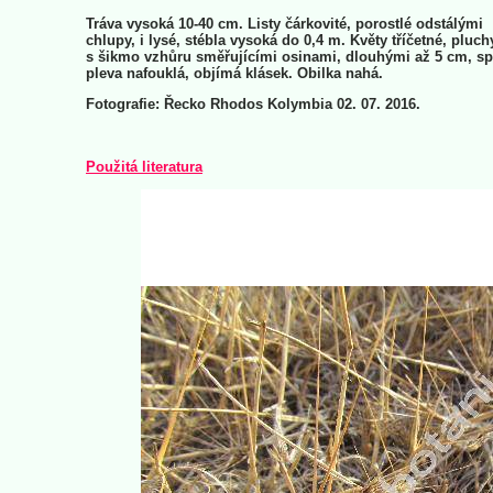
Tráva vysoká 10-40 cm. Listy čárkovité, porostlé odstálými
chlupy, i lysé, stébla vysoká do 0,4 m. Květy tříčetné, pluch
s šikmo vzhůru směřujícími osinami, dlouhými až 5 cm, s
pleva nafouklá, objímá klásek. Obilka nahá.
Fotografie: Řecko Rhodos Kolymbia 02. 07. 2016.
Použitá literatura