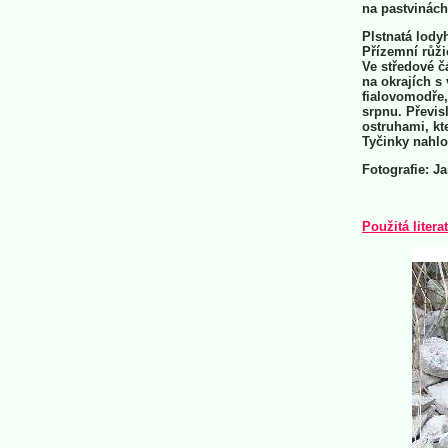
na pastvinách
Plstnatá lody
Přízemní růži
Ve středové čá
na okrajích s
fialovomodře,
srpnu. Převis
ostruhami, kte
Tyčinky nahlo
Fotografie: Ja
Použitá litera