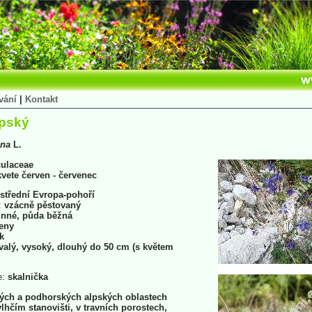
vání
|
Kontakt
lpský
ina
L.
ulaceae
vete červen - červenec
střední Evropa-pohoří
:
vzácně pěstovaný
nné, půda běžná
eny
k
valý, vysoký, dlouhý do 50 cm (s květem
e:
skalnička
kých a podhorských alpských oblastech
lhčím stanovišti, v travních porostech,