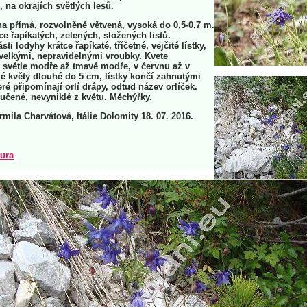
, na okrajích světlých lesů.
ha přímá, rozvolněně větvená, vysoká do 0,5-0,7 m.
ce řapíkatých, zelených, složených listů.
sti lodyhy krátce řapíkaté, tříčetné, vejčité lístky,
 velkými, nepravidelnými vroubky. Kvete
 světle modře až tmavě modře, v červnu až v
lé květy dlouhé do 5 cm, lístky končí zahnutými
ré připomínají orlí drápy, odtud název orlíček.
učené, nevyniklé z květu. Měchýřky.
rmila Charvátová, Itálie Dolomity 18. 07. 2016.
tura