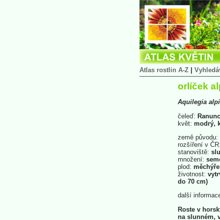
Atlas rostlin A-Z
|
Vyhledá
orlíček a
Aquilegia
alp
čeleď:
Ranunc
květ:
modrý, k
země původu:
rozšíření v ČR
stanoviště:
slu
množení:
sem
plod:
měchýře
životnost:
vytr
do 70 cm)
další informac
Roste v hors
na slunném, v