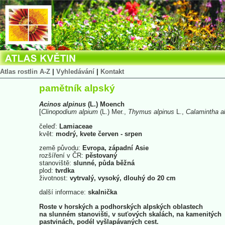
Atlas rostlin A-Z
|
Vyhledávání
|
Kontakt
pamětník alpský
Acinos
alpinus
(L.) Moench
[
Clinopodium
alpium
(L.) Mer.,
Thymus
alpinus
L.,
Calamintha
a
čeleď:
Lamiaceae
květ:
modrý, kvete červen - srpen
země původu:
Evropa, západní Asie
rozšíření v ČR:
pěstovaný
stanoviště:
slunné, půda běžná
plod:
tvrdka
životnost:
vytrvalý, vysoký, dlouhý do 20 cm
další informace:
skalnička
Roste v horských a podhorských alpských oblastech
na slunném stanovišti, v suťových skalách, na kamenitých
pastvinách, podél vyšlapávaných cest.