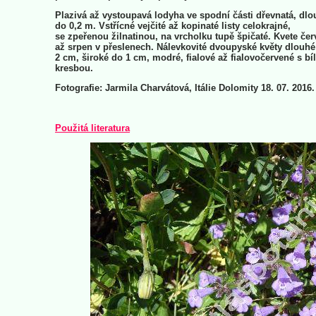
Plazivá až vystoupavá lodyha ve spodní části dřevnatá, dlo
do 0,2 m. Vstřícné vejčité až kopinaté listy celokrajné,
se zpeřenou žilnatinou, na vrcholku tupě špičaté. Kvete če
až srpen v přeslenech. Nálevkovité dvoupyské květy dlouhé 
2 cm, široké do 1 cm, modré, fialové až fialovočervené s bí
kresbou.
Fotografie: Jarmila Charvátová, Itálie Dolomity 18. 07. 2016.
Použitá literatura