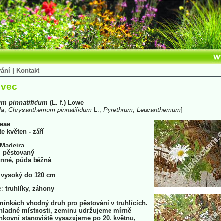
vání
|
Kontakt
ovec
um
pinnatifidum
(L. f.) Lowe
la
,
Chrysanthemum
pinnatifidum
L.,
Pyrethrum
,
Leucanthemum
]
eae
te květen - září
Madeira
:
pěstovaný
nné, půda běžná
 vysoký do 120 cm
e:
truhlíky, záhony
ínkách vhodný druh pro pěstování v truhlících.
hladné místnosti, zeminu udržujeme mírně
nkovní stanoviště vysazujeme po 20. květnu,