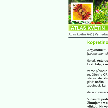
Atlas květin A-Z
|
Vyhledá
kopretin
Argyranthem
[
Leucanthemel
čeleď:
Asterac
květ:
bílý, kve
země původu:
rozšíření v ČR
stanoviště:
slu
plod:
nažka
životnost:
keř,
další informac
V našich podm
Zimujeme v c
vlhkou. Na ve