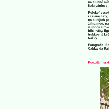
na slunné mís
řízkováním z 
Polokeř vysok
i zelené listy
na okrajích p
žilnatinou, na
v úboru širok
bílé květy, li
trubkovité kvě
Nažky.
Fotografie: Š
Caldas da Rai
Použitá litera