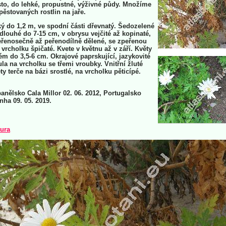
to, do lehké, propustné, výživné půdy. Množíme
pěstovaných rostlin na jaře.
ý do 1,2 m, ve spodní části dřevnatý. Šedozelené
, dlouhé do 7-15 cm, v obrysu vejčité až kopinaté,
eřenosečně až peřenodílně dělené, se zpeřenou
 vrcholku špičaté. Kvete v květnu až v září. Květy
ém do 3,5-6 cm. Okrajové paprskující, jazykovité
gula na vrcholku se třemi vroubky. Vnitřní žluté
ty terče na bázi srostlé, na vrcholku pěticípé.
panělsko Cala Millor 02. 06. 2012, Portugalsko
nha 09. 05. 2019.
tura