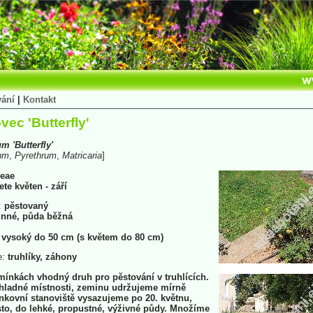
vání
|
Kontakt
vec 'Butterfly'
um
'Butterfly'
um
,
Pyrethrum
,
Matricaria
]
eae
ete květen - září
:
pěstovaný
nné, půda běžná
 vysoký do 50 cm (s květem do 80 cm)
e:
truhlíky, záhony
ínkách vhodný druh pro pěstování v truhlících.
hladné místnosti, zeminu udržujeme mírně
nkovní stanoviště vysazujeme po 20. květnu,
to, do lehké, propustné, výživné půdy. Množíme