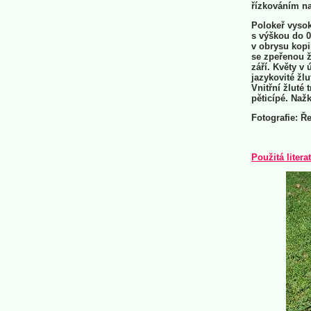
řízkováním na
Polokeř vysok
s výškou do 0
v obrysu kopi
se zpeřenou ž
září. Květy v
jazykovité žlu
Vnitřní žluté 
pěticípé. Nažk
Fotografie: Ř
Použitá litera