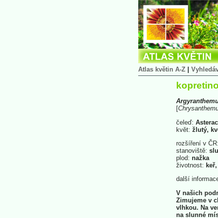
Atlas květin A-Z
|
Vyhledá
kopretino
Argyranthem
[
Chrysanthem
čeleď:
Asterac
květ:
žlutý, kv
rozšíření v ČR
stanoviště:
slu
plod:
nažka
životnost:
keř,
další informac
V našich podm
Zimujeme v c
vlhkou. Na ve
na slunné mís