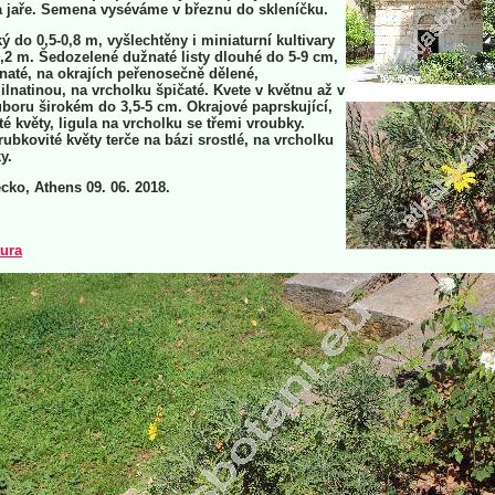
 jaře. Semena vyséváme v březnu do skleníčku.
ý do 0,5-0,8 m, vyšlechtěny i miniaturní kultivary
,2 m. Šedozelené dužnaté listy dlouhé do 5-9 cm,
naté, na okrajích peřenosečně dělené,
ilnatinou, na vrcholku špičaté. Kvete v květnu až v
 úboru širokém do 3,5-5 cm. Okrajové paprskující,
té květy, ligula na vrcholku se třemi vroubky.
trubkovité květy terče na bázi srostlé, na vrcholku
y.
ecko, Athens 09. 06. 2018.
tura