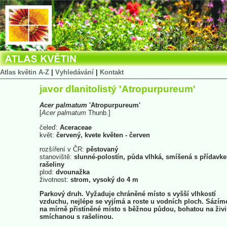
Atlas květin A-Z
|
Vyhledávání
|
Kontakt
javor dlanitolistý 'Atropurpureum'
Acer
palmatum
'Atropurpureum'
[
Acer
palmatum
Thunb.]
čeleď:
Aceraceae
květ:
červený, kvete květen - červen
rozšíření v ČR:
pěstovaný
stanoviště:
slunné-polostín, půda vlhká, smíšená s přídavk
rašeliny
plod:
dvounažka
životnost:
strom, vysoký do 4 m
Parkový druh. Vyžaduje chráněné místo s vyšší vlhkostí
vzduchu, nejlépe se vyjímá a roste u vodních ploch. Sázím
na mírně přistíněné místo s běžnou půdou, bohatou na živi
smíchanou s rašelinou.