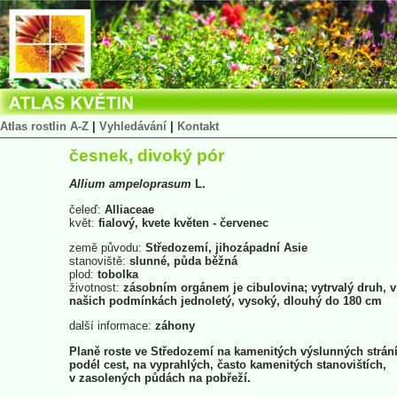
Atlas rostlin A-Z
|
Vyhledávání
|
Kontakt
česnek, divoký pór
Allium
ampeloprasum
L.
čeleď:
Alliaceae
květ:
fialový, kvete květen - červenec
země původu:
Středozemí, jihozápadní Asie
stanoviště:
slunné, půda běžná
plod:
tobolka
životnost:
zásobním orgánem je cibulovina; vytrvalý druh, v
našich podmínkách jednoletý, vysoký, dlouhý do 180 cm
další informace:
záhony
Planě roste ve Středozemí na kamenitých výslunných strán
podél cest, na vyprahlých, často kamenitých stanovištích,
v zasolených půdách na pobřeží.