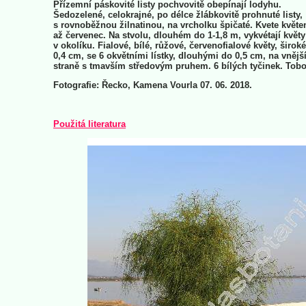
Přízemní páskovité listy pochvovitě obepínají lodyhu.
Šedozelené, celokrajné, po délce žlábkovitě prohnuté listy,
s rovnoběžnou žilnatinou, na vrcholku špičaté. Kvete květe
až červenec. Na stvolu, dlouhém do 1-1,8 m, vykvétají květy
v okolíku. Fialové, bílé, růžové, červenofialové květy, široké
0,4 cm, se 6 okvětními lístky, dlouhými do 0,5 cm, na vnějš
straně s tmavším středovým pruhem. 6 bílých tyčinek. Tobo
Fotografie: Řecko, Kamena Vourla 07. 06. 2018.
Použitá literatura