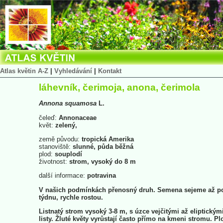
Atlas květin A-Z
|
Vyhledávání
|
Kontakt
láhevník, čerimoja, anona, čerimola
Annona
squamosa
L.
čeleď:
Annonaceae
květ:
zelený,
země původu:
tropická Amerika
stanoviště:
slunné, půda běžná
plod:
souplodí
životnost:
strom, vysoký do 8 m
další informace:
potravina
V našich podmínkách přenosný druh. Semena sejeme až p
týdnu, rychle rostou.
Listnatý strom vysoký 3-8 m, s úzce vejčitými až eliptickým
listy. Žluté květy vyrůstají často přímo na kmeni stromu. Pl