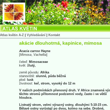
Atlas květin A-Z
|
Vyhledávání
|
Kontakt
akácie dlouhotrná, kapinice, mimosa
Acacia
carroo
Hayne
[
Mimosa
,
Vachellia
]
čeleď:
Mimosaceae
květ:
žlutý,
země původu:
Afrika
stanoviště:
slunné, půda běžná
plod:
lusk
životnost:
keř, strom, vysoký do 12 m
V našich podmínkách přenosný druh. V Africe znamená výs
těchto stromů přítomnost podzemní vody, často i ve větší
hloubce.
Listnatý strom, velmi výrazný ostny, dlouhými 5-10-15 cm.
Bělavé ostny vyrůstají po dvou, kolmo na sebe. Drobné,