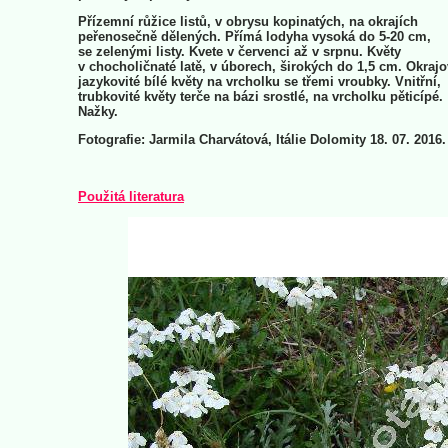
Přízemní růžice listů, v obrysu kopinatých, na okrajích
peřenosečně dělených. Přímá lodyha vysoká do 5-20 cm,
se zelenými listy. Kvete v červenci až v srpnu. Květy
v chocholičnaté latě, v úborech, širokých do 1,5 cm. Okraj
jazykovité bílé květy na vrcholku se třemi vroubky. Vnitřní,
trubkovité květy terče na bázi srostlé, na vrcholku pěticípé.
Nažky.
Fotografie: Jarmila Charvátová, Itálie Dolomity 18. 07. 2016
Použitá literatura