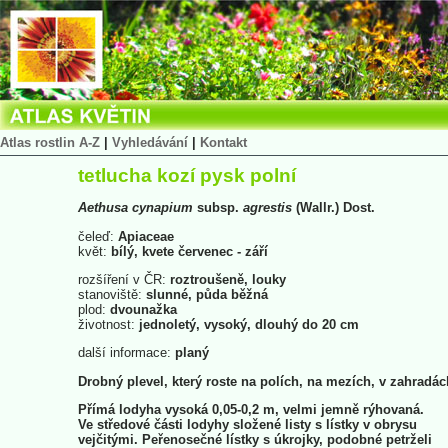
Atlas rostlin A-Z
|
Vyhledávání
|
Kontakt
tetlucha kozí pysk polní
Aethusa
cynapium
subsp.
agrestis
(Wallr.) Dost.
čeleď:
Apiaceae
květ:
bílý, kvete červenec - září
rozšíření v ČR:
roztroušeně, louky
stanoviště:
slunné, půda běžná
plod:
dvounažka
životnost:
jednoletý, vysoký, dlouhý do 20 cm
další informace:
planý
Drobný plevel, který roste na polích, na mezích, v zahradác
Přímá lodyha vysoká 0,05-0,2 m, velmi jemně rýhovaná.
Ve středové části lodyhy složené listy s lístky v obrysu
vejčitými. Peřenosečné lístky s úkrojky, podobné petrželi