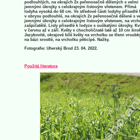
podlouhlých, na okrajích 2x peřenosečně dělených s velmi
jemnými úkrojky s celokrajným listovým vřetenem. Přímá
lodyha vysoká do 60 cm. Ve středové části lodyhy přisedlé l
v obrysu podlouhlé, na okrajích 2x peřenosečně dělené s v
jemnými úkrojky s celokrajným listovým vřetenem, na vrch
zašpičatělé. Listy přisedlé k lodyze s ouškatými úkrojky. Kv
v červnu až v září. Květy v chocholičnaté latě až 10 cm šir
Jazykovité, okrajové bílé květy na vrcholku se třemi vroubky.
na bázi srostlé, na vrcholku pěticípé. Nažky.
Fotografie: Uherský Brod 23. 04. 2022.
Použitá literatura