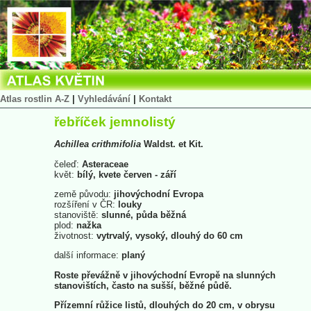
Atlas rostlin A-Z
|
Vyhledávání
|
Kontakt
řebříček jemnolistý
Achillea
crithmifolia
Waldst. et Kit.
čeleď:
Asteraceae
květ:
bílý, kvete červen - září
země původu:
jihovýchodní Evropa
rozšíření v ČR:
louky
stanoviště:
slunné, půda běžná
plod:
nažka
životnost:
vytrvalý, vysoký, dlouhý do 60 cm
další informace:
planý
Roste převážně v jihovýchodní Evropě na slunných
stanovištích, často na sušší, běžné půdě.
Přízemní růžice listů, dlouhých do 20 cm, v obrysu