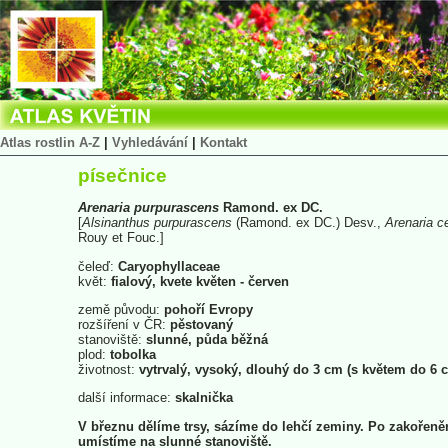
Atlas rostlin A-Z
|
Vyhledávání
|
Kontakt
písečnice
Arenaria
purpurascens
Ramond. ex DC.
[
Alsinanthus
purpurascens
(Ramond. ex DC.) Desv.,
Arenaria
c
Rouy et Fouc.]
čeleď:
Caryophyllaceae
květ:
fialový, kvete květen - červen
země původu:
pohoří Evropy
rozšíření v ČR:
pěstovaný
stanoviště:
slunné, půda běžná
plod:
tobolka
životnost:
vytrvalý, vysoký, dlouhý do 3 cm (s květem do 6 
další informace:
skalnička
V březnu dělíme trsy, sázíme do lehčí zeminy. Po zakořeně
umístíme na slunné stanoviště.