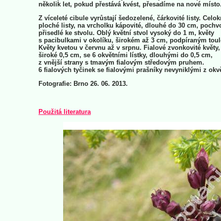
několik let, pokud přestává kvést, přesadíme na nové místo
Z víceleté cibule vyrůstají šedozelené, čárkovité listy. Celok
ploché listy, na vrcholku kápovité, dlouhé do 30 cm, pochv
přisedlé ke stvolu. Oblý květní stvol vysoký do 1 m, květy
s pacibulkami v okolíku, širokém až 3 cm, podpíraným tou
Květy kvetou v červnu až v srpnu. Fialové zvonkovité květy,
široké 0,5 cm, se 6 okvětními lístky, dlouhými do 0,5 cm,
z vnější strany s tmavým fialovým středovým pruhem.
6 fialových tyčinek se fialovými prašníky nevyniklými z okvě
Fotografie: Brno 26. 06. 2013.
Použitá literatura