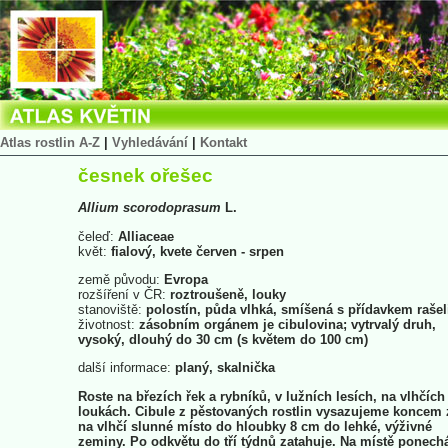
Atlas rostlin A-Z
|
Vyhledávání
|
Kontakt
česnek ořešec
Allium
scorodoprasum
L.
čeleď:
Alliaceae
květ:
fialový, kvete červen - srpen
země původu:
Evropa
rozšíření v ČR:
roztroušeně, louky
stanoviště:
polostín, půda vlhká, smíšená s přídavkem rašel
životnost:
zásobním orgánem je cibulovina; vytrvalý druh,
vysoký, dlouhý do 30 cm (s květem do 100 cm)
další informace:
planý, skalnička
Roste na březích řek a rybníků, v lužních lesích, na vlhčích
loukách. Cibule z pěstovaných rostlin vysazujeme koncem 
na vlhčí slunné místo do hloubky 8 cm do lehké, výživné
zeminy. Po odkvětu do tří týdnů zatahuje. Na místě ponec