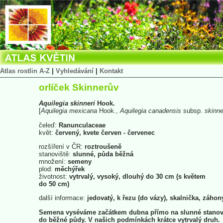
Atlas rostlin A-Z
|
Vyhledávání
|
Kontakt
orlíček Skinnerův
Aquilegia
skinneri
Hook.
[
Aquilegia
mexicana
Hook.,
Aquilegia
canadensis
subsp.
skinne
čeleď:
Ranunculaceae
květ:
červený, kvete červen - červenec
rozšíření v ČR:
roztroušeně
stanoviště:
slunné, půda běžná
množení:
semeny
plod:
měchýřek
životnost:
vytrvalý, vysoký, dlouhý do 30 cm (s květem
do 50 cm)
další informace:
jedovatý, k řezu (do vázy), skalnička, záhon
Semena vyséváme začátkem dubna přímo na slunné stanovi
do běžné půdy. V našich podmínkách krátce vytrvalý druh.