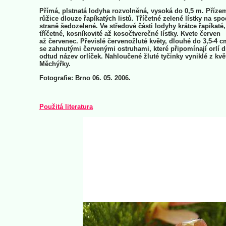
Přímá, plstnatá lodyha rozvolněná, vysoká do 0,5 m. Příze
růžice dlouze řapíkatých listů. Tříčetné zelené lístky na spo
straně šedozelené. Ve středové části lodyhy krátce řapíkaté,
tříčetné, kosníkovité až kosočtverečné lístky. Kvete červen
až červenec. Převislé červenožluté květy, dlouhé do 3,5-4 c
se zahnutými červenými ostruhami, které připomínají orlí d
odtud název orlíček. Nahloučené žluté tyčinky vyniklé z kvě
Měchýřky.
Fotografie: Brno 06. 05. 2006.
Použitá literatura