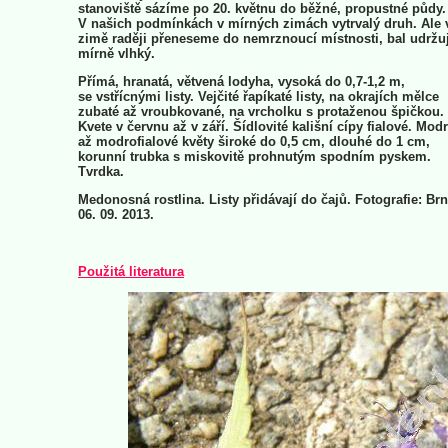
stanoviště sázíme po 20. květnu do běžné, propustné půdy.
V našich podmínkách v mírných zimách vytrvalý druh. Ale 
zimě raději přeneseme do nemrznoucí místnosti, bal udrž
mírně vlhký.
Přímá, hranatá, větvená lodyha, vysoká do 0,7-1,2 m,
se vstřícnými listy. Vejčité řapíkaté listy, na okrajích mělce
zubaté až vroubkované, na vrcholku s protaženou špičkou.
Kvete v červnu až v září. Šídlovité kališní cípy fialové. Mod
až modrofialové květy široké do 0,5 cm, dlouhé do 1 cm,
korunní trubka s miskovitě prohnutým spodním pyskem.
Tvrdka.
Medonosná rostlina. Listy přidávají do čajů. Fotografie: Br
06. 09. 2013.
Použitá literatura