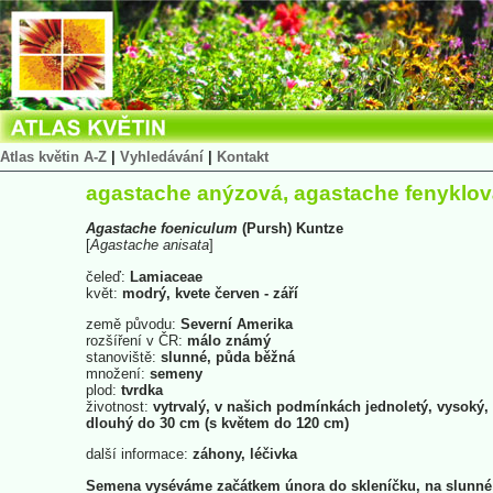
Atlas květin A-Z
|
Vyhledávání
|
Kontakt
agastache anýzová, agastache fenyklov
Agastache
foeniculum
(Pursh) Kuntze
[
Agastache
anisata
]
čeleď:
Lamiaceae
květ:
modrý, kvete červen - září
země původu:
Severní Amerika
rozšíření v ČR:
málo známý
stanoviště:
slunné, půda běžná
množení:
semeny
plod:
tvrdka
životnost:
vytrvalý, v našich podmínkách jednoletý, vysoký,
dlouhý do 30 cm (s květem do 120 cm)
další informace:
záhony, léčivka
Semena vyséváme začátkem února do skleníčku, na slunné