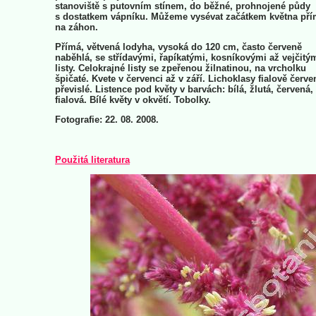
stanoviště s putovním stínem, do běžné, prohnojené půdy
s dostatkem vápníku. Můžeme vysévat začátkem května př
na záhon.
Přímá, větvená lodyha, vysoká do 120 cm, často červeně
naběhlá, se střídavými, řapíkatými, kosníkovými až vejčitý
listy. Celokrajné listy se zpeřenou žilnatinou, na vrcholku
špičaté. Kvete v červenci až v září. Lichoklasy fialově červe
převislé. Listence pod květy v barvách: bílá, žlutá, červená,
fialová. Bílé květy v okvětí. Tobolky.
Fotografie: 22. 08. 2008.
Použitá literatura