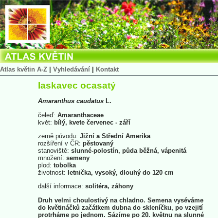
Atlas květin A-Z
|
Vyhledávání
|
Kontakt
laskavec ocasatý
Amaranthus
caudatus
L.
čeleď:
Amaranthaceae
květ:
bílý, kvete červenec - září
země původu:
Jižní a Střední Amerika
rozšíření v ČR:
pěstovaný
stanoviště:
slunné-polostín, půda běžná, vápenitá
množení:
semeny
plod:
tobolka
životnost:
letnička, vysoký, dlouhý do 120 cm
další informace:
solitéra, záhony
Druh velmi choulostivý na chladno. Semena vyséváme
do květináčků začátkem dubna do skleníčku, po vzejití
protrháme po jednom. Sázíme po 20. květnu na slunné