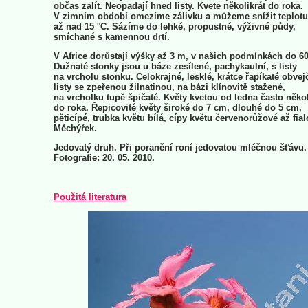
občas zalít. Neopadají hned listy. Kvete několikrát do roka.
V zimním období omezíme zálivku a můžeme snížit teplotu
až nad 15 °C. Sázíme do lehké, propustné, výživné půdy,
smíchané s kamennou drtí.
V Africe dorůstají výšky až 3 m, v našich podmínkách do 6
Dužnaté stonky jsou u báze zesílené, pachykaulní, s listy
na vrcholu stonku. Celokrajné, lesklé, krátce řapíkaté obvejč
listy se zpeřenou žilnatinou, na bázi klínovitě stažené,
na vrcholku tupě špičaté. Květy kvetou od ledna často někol
do roka. Řepicovité květy široké do 7 cm, dlouhé do 5 cm,
pěticípé, trubka květu bílá, cípy květu červenorůžové až fial
Měchýřek.
Jedovatý druh. Při poranění roní jedovatou mléčnou šťávu.
Fotografie: 20. 05. 2010.
Použitá literatura