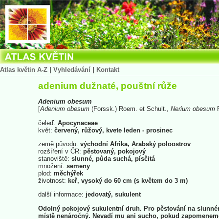
Atlas květin A-Z
|
Vyhledávání
|
Kontakt
adenium dužnaté, pouštní růže
Adenium
obesum
[
Adenium
obesum
(Forssk.) Roem. et Schult.,
Nerium
obesum
F
čeleď:
Apocynaceae
květ:
červený, růžový, kvete leden - prosinec
země původu:
východní Afrika, Arabský poloostrov
rozšíření v ČR:
pěstovaný, pokojový
stanoviště:
slunné, půda suchá, písčitá
množení:
semeny
plod:
měchýřek
životnost:
keř, vysoký do 60 cm (s květem do 3 m)
další informace:
jedovatý, sukulent
Odolný pokojový sukulentní druh. Pro pěstování na slunn
místě nenáročný. Nevadí mu ani sucho, pokud zapomenem