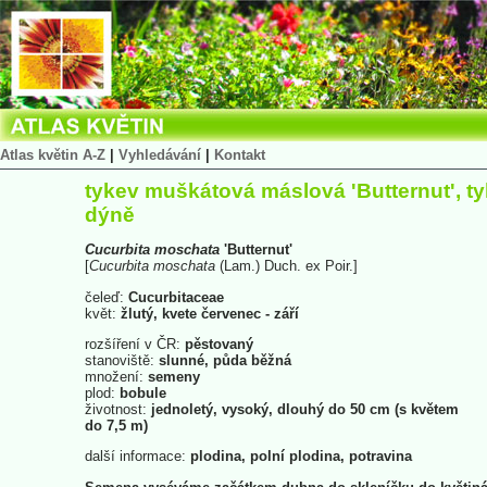
Atlas květin A-Z
|
Vyhledávání
|
Kontakt
tykev muškátová máslová 'Butternut', t
dýně
Cucurbita
moschata
'Butternut'
[
Cucurbita
moschata
(Lam.) Duch. ex Poir.]
čeleď:
Cucurbitaceae
květ:
žlutý, kvete červenec - září
rozšíření v ČR:
pěstovaný
stanoviště:
slunné, půda běžná
množení:
semeny
plod:
bobule
životnost:
jednoletý, vysoký, dlouhý do 50 cm (s květem
do 7,5 m)
další informace:
plodina, polní plodina, potravina