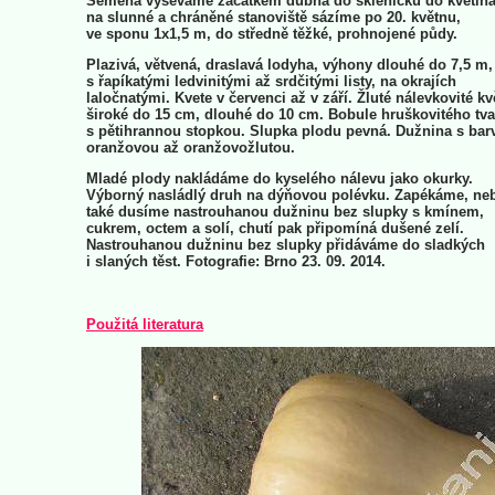
Semena vyséváme začátkem dubna do skleníčku do květiná
na slunné a chráněné stanoviště sázíme po 20. květnu,
ve sponu 1x1,5 m, do středně těžké, prohnojené půdy.
Plazivá, větvená, draslavá lodyha, výhony dlouhé do 7,5 m,
s řapíkatými ledvinitými až srdčitými listy, na okrajích
laločnatými. Kvete v červenci až v září. Žluté nálevkovité kv
široké do 15 cm, dlouhé do 10 cm. Bobule hruškovitého tv
s pětihrannou stopkou. Slupka plodu pevná. Dužnina s bar
oranžovou až oranžovožlutou.
Mladé plody nakládáme do kyselého nálevu jako okurky.
Výborný nasládlý druh na dýňovou polévku. Zapékáme, ne
také dusíme nastrouhanou dužninu bez slupky s kmínem,
cukrem, octem a solí, chutí pak připomíná dušené zelí.
Nastrouhanou dužninu bez slupky přidáváme do sladkých
i slaných těst. Fotografie: Brno 23. 09. 2014.
Použitá literatura